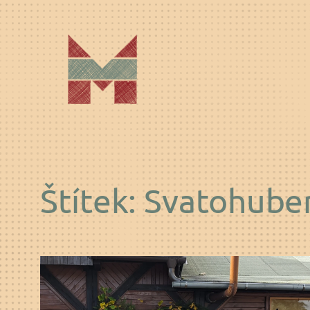
Přeskočit
na
obsah
Štítek:
Svatohuber