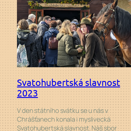
Svatohubertská slavnost
2023
V den státního svátku se u nás v
Chrášťanech konala i myslivecká
Svatohubertská slavnost. Náš sbor