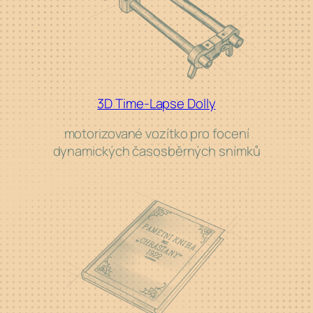
3D Time-Lapse Dolly
motorizované vozítko pro
focení
dynamických časosběrných snímků