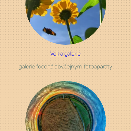
Velká galerie
galerie focená obyčejnými fotoaparáty