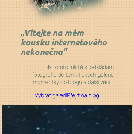
„Vítejte na
mém
kousku internetového
nekonečna“
Na
tomto místě si
odkládám
fotografie do
tematických galerií,
momentky do
blogu a
další věci…
Vybrat galerii
Přejít na
blog