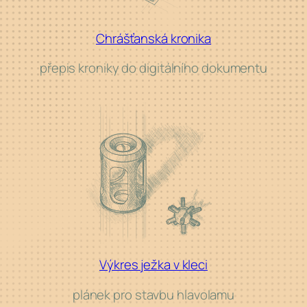
Chrášťanská kronika
přepis kroniky do
digitálního dokumentu
Výkres ježka v kleci
plánek pro
stavbu hlavolamu