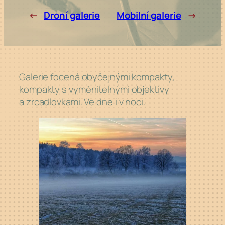
←
Droní galerie
Mobilní galerie
→
Galerie focená obyčejnými kompakty,
kompakty s
vyměnitelnými objektivy
a
zrcadlovkami. Ve
dne i
v
noci.