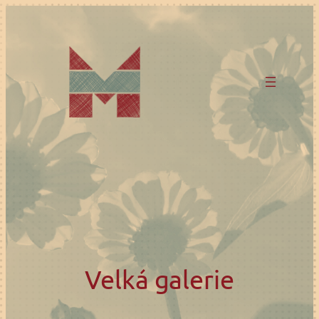
Přeskočit
na
obsah
Velká galerie