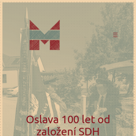
Přeskočit
na
obsah
Oslava 100 let od
založení SDH