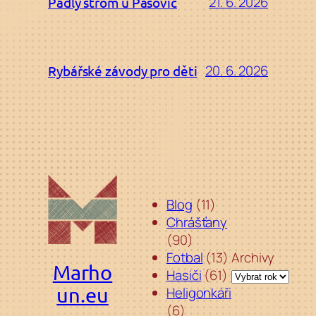
21. 6. 2026
Padlý strom u Pašovic
20. 6. 2026
Rybářské závody pro děti
Blog
(11)
Chrášťany
(90)
Fotbal
(13)
Archivy
Marho
Hasiči
(61)
un.eu
Heligonkáři
(6)