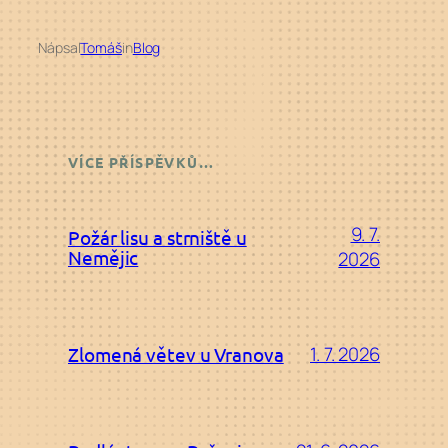
Nápsal
Tomáš
in
Blog
VÍCE PŘÍSPĚVKŮ…
9. 7.
Požár lisu a strniště u
Nemějic
2026
1. 7. 2026
Zlomená větev u Vranova