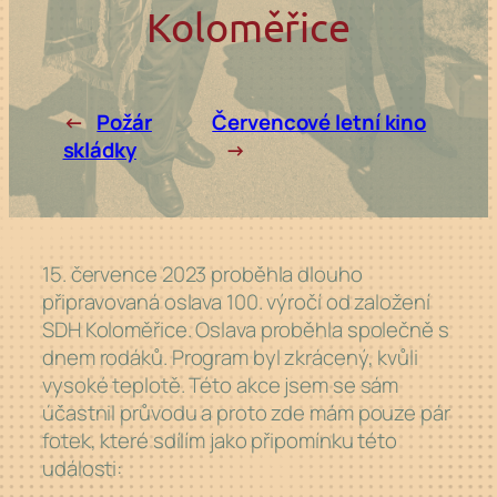
Koloměřice
←
Požár
Červencové letní kino
skládky
→
15. července 2023 proběhla dlouho
připravovaná oslava 100. výročí od založení
SDH Koloměřice. Oslava proběhla společně s
dnem rodáků. Program byl zkrácený, kvůli
vysoké teplotě. Této akce jsem se sám
účastnil průvodu a proto zde mám pouze pár
fotek, které sdílím jako připomínku této
události: