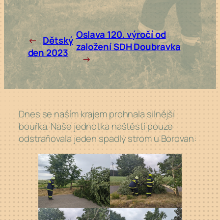
Oslava 120. výročí od
←
Dětský
založení SDH Doubravka
den 2023
→
Dnes se naším krajem prohnala silnější
bouřka. Naše jednotka naštěstí pouze
odstraňovala jeden spadlý strom u Borovan: