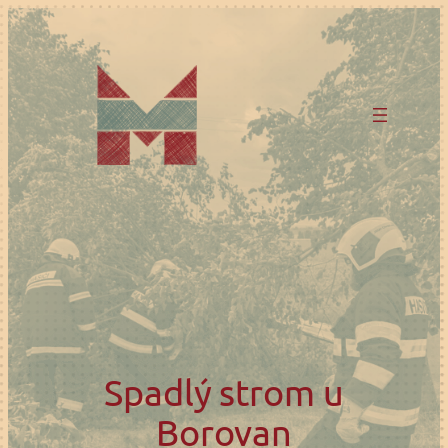
Přeskočit
na
obsah
Spadlý strom u
Borovan