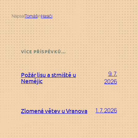
Nápsal
Tomáš
in
Hasiči
VÍCE PŘÍSPĚVKŮ…
9. 7.
Požár lisu a strniště u
Nemějic
2026
1. 7. 2026
Zlomená větev u Vranova