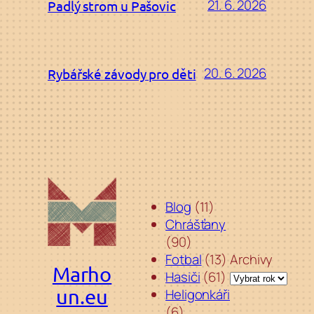
21. 6. 2026
Padlý strom u Pašovic
20. 6. 2026
Rybářské závody pro děti
Blog
(11)
Chrášťany
(90)
Fotbal
(13)
Archivy
Marho
Hasiči
(61)
un.eu
Heligonkáři
(6)