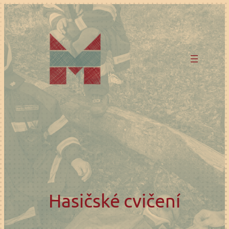
Přeskočit
na
obsah
Hasičské cvičení