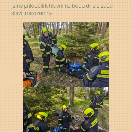
jsme přikročili k hlavnímu bodu dne a začali
slavit narozeniny.