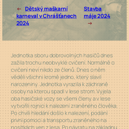
←
Dětský maškarní
Stavba
karneval v Chrášťanech
máje 2024
2024
→
Jednotka sboru dobrovolných hasičů dnes
zažila trochu neobvyklé cvičení. Normálně o
cvičení neví nikdo ze členů. Dnes o něm
věděli všichni kromě jedno, který slavil
narozeniny. Jednotka vyrazila k záchraně
osoby na kterou spadl v lese strom. Vyjela
oba hasičské vozy se všemi členy a v lese
vytvořili rojnici k nalezení zraněného člověka.
Po chvíli hledání došlo k nalezení, podání
první pomoci a transportu zraněného na
nosítkách ven z lesa. Po návratu na základnu