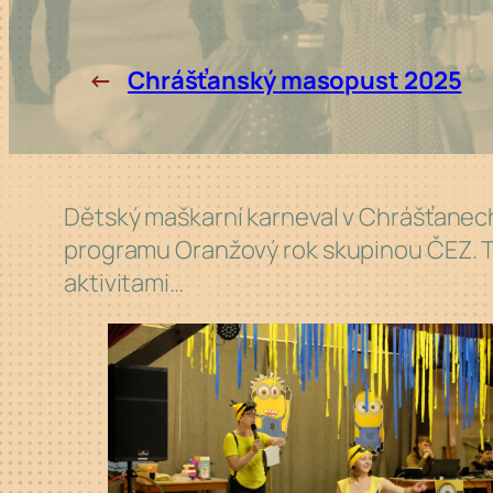
←
Chrášťanský masopust 2025
Dětský maškarní karneval v Chrášťanec
programu Oranžový rok skupinou ČEZ. T
aktivitami…