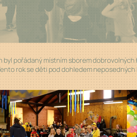
h byl pořádaný místním sborem dobrovolných
ento rok se děti pod dohledem neposedných 