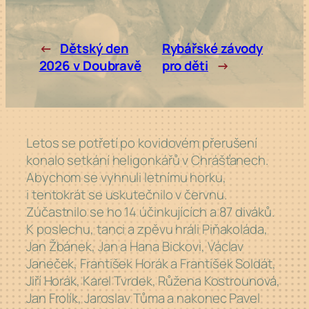
←
Dětský den
Rybářské závody
2026 v Doubravě
pro děti
→
Letos se
potřetí po
kovidovém přerušení
konalo
setkání heligonkářů v
Chrášťanech.
Abychom se
vyhnuli letnímu horku,
i
tentokrát se
uskutečnilo
v
červnu.
Zúčastnilo se
ho 14
účinkujících a
87
diváků.
K poslechu, tanci a
zpěvu hráli Piňakoláda,
Jan Žbánek, Jan a
Hana Bickovi, Václav
Janeček, František Horák a
František Soldát,
Jiří Horák, Karel Tvrdek, Růžena Kostrounová,
Jan Frolík, Jaroslav Tůma a
nakonec Pavel