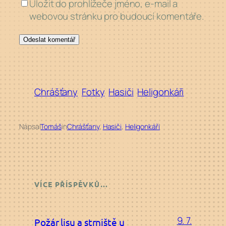
Uložit do prohlížeče jméno, e-mail a
webovou stránku pro budoucí komentáře.
Chrášťany
Fotky
Hasiči
Heligonkáři
Nápsal
Tomáš
in
Chrášťany
, 
Hasiči
, 
Heligonkáři
VÍCE PŘÍSPĚVKŮ…
9. 7.
Požár lisu a strniště u