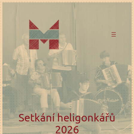
Přeskočit
na
obsah
Setkání heligonkářů
2026