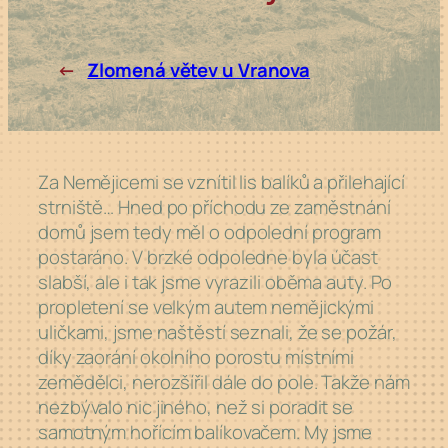
←
Zlomená větev u Vranova
Za Nemějicemi se vznítil lis balíků a přilehající
strniště… Hned po příchodu ze zaměstnání
domů jsem tedy měl o odpolední program
postaráno. V brzké odpoledne byla účast
slabší, ale i tak jsme vyrazili oběma auty. Po
propletení se velkým autem nemějickými
uličkami, jsme naštěstí seznali, že se požár,
díky zaorání okolního porostu místními
zemědělci, nerozšířil dále do pole. Takže nám
nezbývalo nic jiného, než si poradit se
samotným hořícím balíkovačem. My jsme