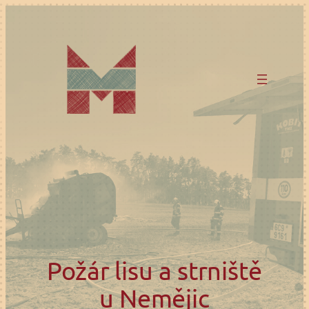
Přeskočit
na
obsah
Požár lisu a strniště
u Nemějic