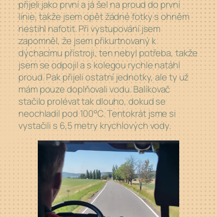
přijeli jako první a já šel na proud do první
linie, takže jsem opět žádné fotky s ohněm
nestihl nafotit. Při vystupování jsem
zapomněl, že jsem přikurtnovaný k
dýchacímu přístroji, ten nebyl potřeba, takže
jsem se odpojil a s kolegou rychle natáhl
proud. Pak přijeli ostatní jednotky, ale ty už
mám pouze doplňovali vodu. Balíkovač
stačilo prolévat tak dlouho, dokud se
neochladil pod 100°C. Tentokrát jsme si
vystačili s 6,5 metry krychlových vody.