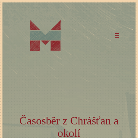
Přeskočit
na
obsah
Časosběr z Chrášťan a
okolí