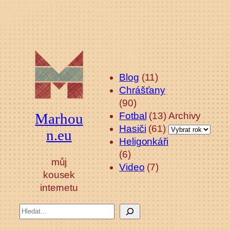
Blog
(11)
Chrášťany
(90)
Fotbal
(13)
Archivy
Marhou
Hasiči
(61)
n.eu
Heligonkáři
(6)
můj
Video
(7)
kousek
internetu
Hledat: