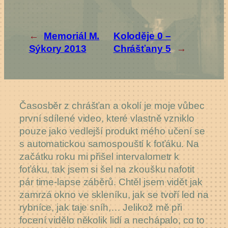
←
Memoriál M.
Koloděje 0 –
Sýkory 2013
Chrášťany 5
→
Časosběr z chrášťan a okolí je moje vůbec
první sdílené video, které vlastně vzniklo
pouze jako vedlejší produkt mého učení se
s automatickou samospouští k foťáku. Na
začátku roku mi přišel intervalometr k
foťáku, tak jsem si šel na zkoušku nafotit
pár time-lapse záběrů. Chtěl jsem vidět jak
zamrzá okno ve skleníku, jak se tvoří led na
rybníce, jak taje sníh,… Jelikož mě při
focení vidělo několik lidí a nechápalo, co to