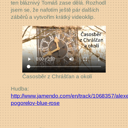
ten bláznivý Tomáš zase dělá. Rozhodl
jsem se, že nafotím ještě pár dalších
záběrů a vytvořím krátký videoklip.
Časosběr z Chrášťan a okolí
Hudba:
http://www.jamendo.com/en/track/1068357/alex
pogorelov-blue-rose