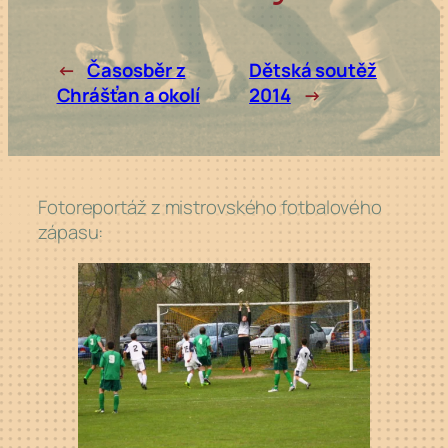
←
Časosběr z
Dětská soutěž
Chrášťan a okolí
2014
→
Fotoreportáž z mistrovského fotbalového
zápasu: