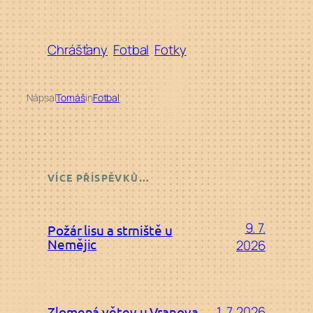
Chrášťany
Fotbal
Fotky
Nápsal
Tomáš
in
Fotbal
VÍCE PŘÍSPĚVKŮ…
9. 7.
Požár lisu a strniště u
Nemějic
2026
1. 7. 2026
Zlomená větev u Vranova