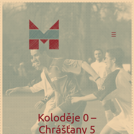
Přeskočit
na
obsah
Koloděje 0 –
Chrášťany 5