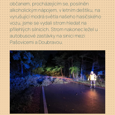
občanem, procházejícím se, posilněn
alkoholickým nápojem, v letním deštíku, na
vyrušující modrá světla našeho hasičského
vozu, jsme se vydali strom hledat na
přilehlých silnicích. Strom nakonec ležel u
autobusové zastávky na sinici mezi
Pašovicemi a Doubravou.