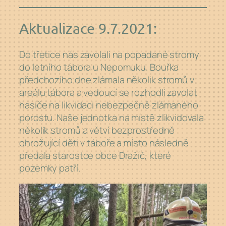
Aktualizace 9.7.2021:
Do třetice nás zavolali na popadané stromy
do letního tábora u Nepomuku. Bouřka
předchozího dne zlámala několik stromů v
areálu tábora a vedoucí se rozhodli zavolat
hasiče na likvidaci nebezpečně zlámaného
porostu. Naše jednotka na místě zlikvidovala
několik stromů a větví bezprostředně
ohrožující děti v táboře a místo následně
předala starostce obce Dražíč, které
pozemky patří.