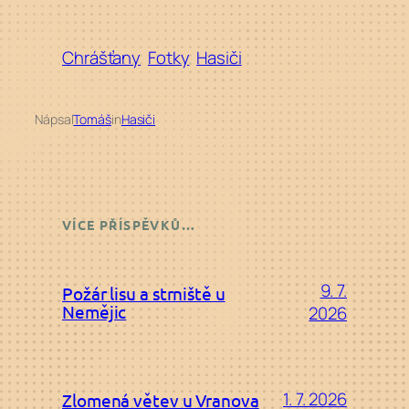
Chrášťany
Fotky
Hasiči
Nápsal
Tomáš
in
Hasiči
VÍCE PŘÍSPĚVKŮ…
9. 7.
Požár lisu a strniště u
Nemějic
2026
1. 7. 2026
Zlomená větev u Vranova