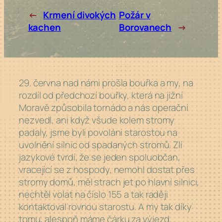
←
Krmení divokých
Požár v
kachen
Borovanech
→
29. června nad námi prošla bouřka a my, na
rozdíl od předchozí bouřky, která na jižní
Moravě způsobila tornádo a nás operační
nezvedl, ani když všude kolem stromy
padaly, jsme byli povoláni starostou na
uvolnění silnic od spadaných stromů. Zlí
jazykové tvrdí, že se jeden spoluobčan,
vracející se z hospody, nemohl dostat přes
stromy domů, měl strach jet po hlavní silnici,
nechtěl volat na číslo 155 a tak raději
kontaktoval rovnou starostu. A my tak díky
tomu, alespoň máme čárku za výjezd.