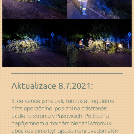
Aktualizace 8.7.2021:
8. července jsme byli, tentokrát regulérně
přes operačního, posláni na odstranění
padlého stromu v Pašovicích. Po trochu
nepříjemném a marném hledání stromu v
obci, kde jsme byli upozorněni uvědomělým