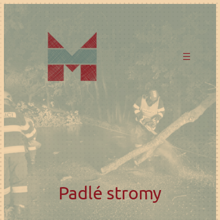
Přeskočit
na
obsah
Padlé stromy